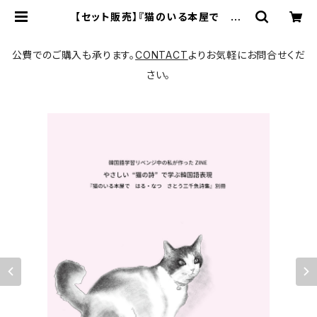
【セット販売】『猫のいる本屋で は
る・なつ』＋別冊『やさしい“猫の詩”で
学ぶ韓国語表現』 | 書肆猫に縁側
公費でのご購入も承ります。
CONTACT
よりお気軽にお問合せくだ
さい。