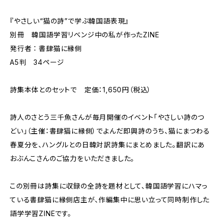
『やさしい“猫の詩”で学ぶ韓国語表現』
別冊 韓国語学習リベンジ中の私が作ったZINE
発行者∶書肆猫に縁側
A5判 34ページ
詩集本体とのセットで 定価：1,650円（税込）
詩人のさとう三千魚さんが毎月開催のイベント「やさしい詩のつ
どい」（主催：書肆猫に縁側）でよんだ即興詩のうち、猫にまつわる
春夏分を、ハングルとの日韓対訳詩集にまとめました。翻訳にあ
おぶんこさんのご協力をいただきました。
この別冊は詩集に収録の全詩を題材として、韓国語学習にハマっ
ている書肆猫に縁側店主が、作編集中に思い立って同時制作した
語学学習ZINEです。