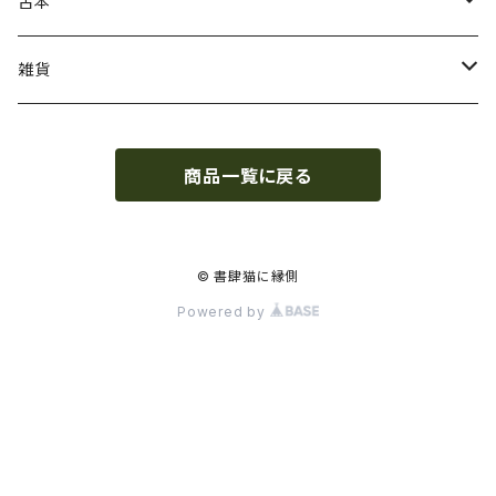
ガザ・パレスチナ
虹霓社・NIJI BOOKS
古本
坂本千明
皓星社
復刻本
雑貨
さとう三千魚
ビッグイシュー日本
和裁・洋裁・編み物
つげ義春
商品一覧に戻る
遊廓・遊里史
点滅社
デザイン
山田勇男
中村宏樹（郷土遊里史研究家）
法政大学出版局
絵画技法
書肆猫に縁側オリジナル
© 書肆猫に縁側
Powered by
よしのももこ
ねこねっこ
映画・エンタメ
新居格
みずのわ出版
児童書・絵本
山田勇男
学芸出版社
漫画