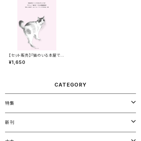
【セット販売】『猫のいる本屋で
はる・なつ』＋別冊『やさしい“猫
¥1,650
の詩”で学ぶ韓国語表現』
CATEGORY
特集
ねこの本
新刊