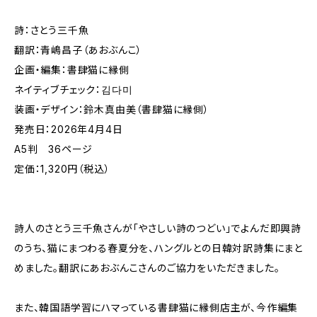
詩：さとう三千魚
翻訳：青嶋昌子（あおぶんこ）
企画・編集：書肆猫に縁側
ネイティブチェック：김다미
装画・デザイン：鈴木真由美（書肆猫に縁側）
発売日：2026年4月4日
A5判 36ページ
定価：1,320円（税込）
詩人のさとう三千魚さんが「やさしい詩のつどい」でよんだ即興詩
のうち、猫にまつわる春夏分を、ハングルとの日韓対訳詩集にまと
めました。翻訳にあおぶんこさんのご協力をいただきました。
また、韓国語学習にハマっている書肆猫に縁側店主が、今作編集