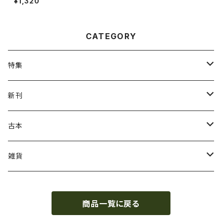
¥1,320
CATEGORY
特集
ねこの本
新刊
ガザ・パレスチナ
虹霓社・NIJI BOOKS
古本
坂本千明
皓星社
復刻本
雑貨
さとう三千魚
ビッグイシュー日本
和裁・洋裁・編み物
つげ義春
商品一覧に戻る
遊廓・遊里史
点滅社
デザイン
山田勇男