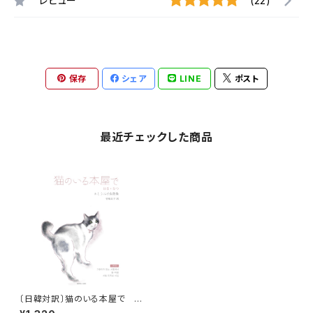
レビュー
(22)
保存
シェア
LINE
ポスト
最近チェックした商品
〔日韓対訳〕猫のいる本屋で は
る・なつ さとう三千魚詩集