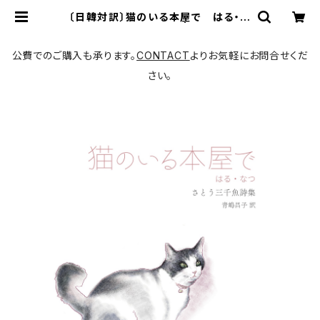
〔日韓対訳〕猫のいる本屋で はる・な
つ さとう三千魚詩集 | 書肆猫に縁
側
公費でのご購入も承ります。
CONTACT
よりお気軽にお問合せくだ
さい。