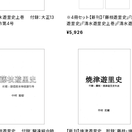
水遊里史上巻 付録：大正13
※4冊セット【新刊】『藤枝遊里史』
令第4号
遊里史』『清水遊里史上巻』『清水
下巻』
¥5,926
藤枝遊里史 付録：駿遠組合時
【新刊】焼津遊里史 附録：藤枝・