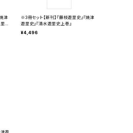
『焼津
※3冊セット【新刊】『藤枝遊里史』『焼津
遊里史
遊里史』『清水遊里史上巻』
¥4,496
焼津遊