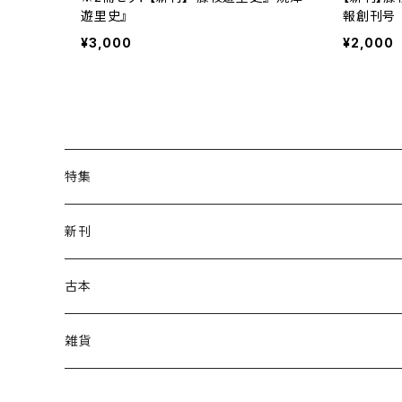
遊里史』
報創刊号
¥3,000
¥2,000
特集
ねこの本
新刊
ガザ・パレスチナ
虹霓社・NIJI BOOKS
古本
坂本千明
皓星社
復刻本
雑貨
さとう三千魚
ビッグイシュー日本
和裁・洋裁・編み物
つげ義春