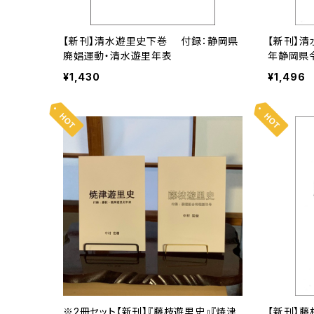
【新刊】清水遊里史下巻 付録：静岡県
【新刊】清
廃娼運動・清水遊里年表
年静岡県
¥1,430
¥1,496
※2冊セット【新刊】『藤枝遊里史』『焼津
【新刊】