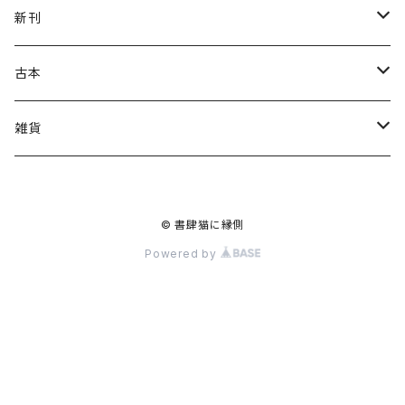
ねこの本
新刊
ガザ・パレスチナ
虹霓社・NIJI BOOKS
古本
坂本千明
皓星社
復刻本
雑貨
さとう三千魚
ビッグイシュー日本
和裁・洋裁・編み物
つげ義春
© 書肆猫に縁側
遊廓・遊里史
点滅社
デザイン
山田勇男
Powered by
中村宏樹（郷土遊里史研究家）
法政大学出版局
絵画技法
書肆猫に縁側オリジナル
よしのももこ
ねこねっこ
映画・エンタメ
新居格
みずのわ出版
児童書・絵本