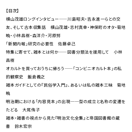
【目次】
横山茂雄ロングインタビュー――川島昭夫・吉永進一らとの交
友、そして古本収集話 横山茂雄・志村真幸・神保町のオタ・菊地
暁・小林昌樹・森洋介・河原努
「新聞内報」研究の必要性 佐藤卓己
特集に寄せて、雑本とは何か――図書分類法を援用して 小林
昌樹
オカルトを買っておうちに帰ろう――「コンビニオカルト本」の私
的観察史 飯倉義之
雑本ガイドとしての『民俗学入門』、あるいは私の雑本三昧 菊地
暁
明治期における「内容見本」の出現──型の成立と名称の変遷を
たどる 大尾侑子
雑本・雑書の視点から見た『明治文化全集』と帝国図書館の蔵
書 鈴木宏宗