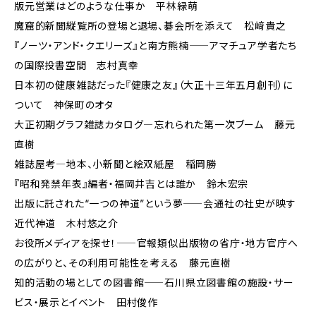
版元営業はどのような仕事か 平林緑萌
魔窟的新聞縦覧所の登場と退場、碁会所を添えて 松﨑貴之
『ノーツ・アンド・クエリーズ』と南方熊楠――アマチュア学者たち
の国際投書空間 志村真幸
日本初の健康雑誌だった『健康之友』（大正十三年五月創刊）に
ついて 神保町のオタ
大正初期グラフ雑誌カタログ―忘れられた第一次ブーム 藤元
直樹
雑誌屋考―地本、小新聞と絵双紙屋 稲岡勝
『昭和発禁年表』編者・福岡井吉とは誰か 鈴木宏宗
出版に託された“一つの神道”という夢――会通社の社史が映す
近代神道 木村悠之介
お役所メディアを探せ！――官報類似出版物の省庁・地方官庁へ
の広がりと、その利用可能性を考える 藤元直樹
知的活動の場としての図書館――石川県立図書館の施設・サー
ビス・展示とイベント 田村俊作