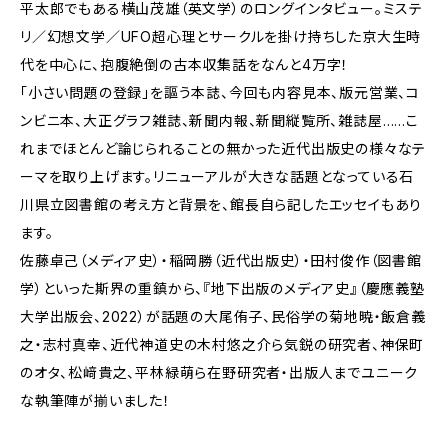
平太郎でもある横山茂雄（英文学）のロングインタビュー。ミステ
リ／幻想文学／UFO超心理とサークルを掛け持ちした京大生時
代を中心に、抱腹絶倒の古本収集話をなんと4万字！
「小さい問題の登録」を謳う本誌、今回も内容見本、版元営業、コ
ンビニ本、大正グラフ雑誌、新聞内報、新聞縦覧所、雑誌屋……こ
れまでほとんど論じられることの無かった近代出版史の様々なテ
ーマを取り上げます。リニューアルが大きな話題となっている石
川県立図書館の考え方と背景を、館長自ら記したエッセイもあり
ます。
佐藤卓己（メディア史）・稲岡勝（近代出版史）・田村俊作（図書館
学）といった斯界の重鎮から、『地下出版のメディア史』（慶應義塾
大学出版会、2022）が話題の大尾侑子、民俗学の菊地暁・飯倉義
之・志村真幸、近代神道史の木村悠之介ら気鋭の研究者、神保町
のオタ、松﨑貴之、平林緑萌ら在野研究者・出版人までユニーク
な執筆陣が揃いました！