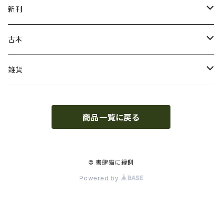
ねこの本
新刊
ガザ・パレスチナ
虹霓社・NIJI BOOKS
古本
坂本千明
皓星社
復刻本
雑貨
さとう三千魚
ビッグイシュー日本
和裁・洋裁・編み物
つげ義春
商品一覧に戻る
遊廓・遊里史
点滅社
デザイン
山田勇男
中村宏樹（郷土遊里史研究家）
法政大学出版局
絵画技法
書肆猫に縁側オリジナル
© 書肆猫に縁側
Powered by
よしのももこ
ねこねっこ
映画・エンタメ
新居格
みずのわ出版
児童書・絵本