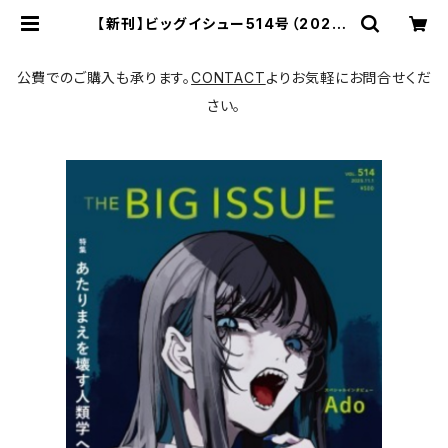
【新刊】ビッグイシュー514号（2025-
11-01発売）「あたりまえを壊す人類学
へ」表紙・スペシャルインタビュー：Ad
o | 書肆猫に縁側
公費でのご購入も承ります。
CONTACT
よりお気軽にお問合せくだ
さい。