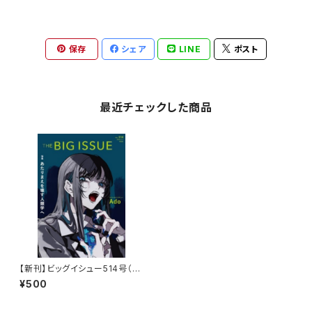
保存
シェア
LINE
ポスト
最近チェックした商品
【新刊】ビッグイシュー514号（2
025-11-01発売）「あたりまえを
¥500
壊す人類学へ」表紙・スペシャル
インタビュー：Ado