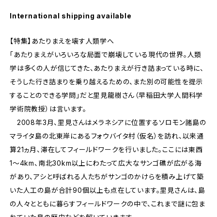
International shipping available
【特集】あたりまえを壊す人類学へ
「あたりまえがいろいろな局面で崩壊している現代の世界。人類
学は多くの人が信じてきた、あたりまえが行き詰まっている時に、
そうした行き詰まりを乗り越えるための、また別の可能性を提示
することのできる学問」だと里見龍樹さん（早稲田大学人間科学
学術院教授）は言います。
2008年3月、里見さんはメラネシアに位置するソロモン諸島の
マライタ島の北東岸にあるフォウバイタ村（仮名）を訪れ、以来通
算21ヵ月、滞在してフィールドワークを行いました。ここには東西
1〜4km、南北30km以上にわたって広大なサンゴ礁が広がる海
があり、アシと呼ばれる人たちがサンゴのかけらを積み上げて築
いた人工の島が合計90個以上も点在しています。里見さんは、島
の人々とともに暮らすフィールドワークの中で、これまで謎に包ま