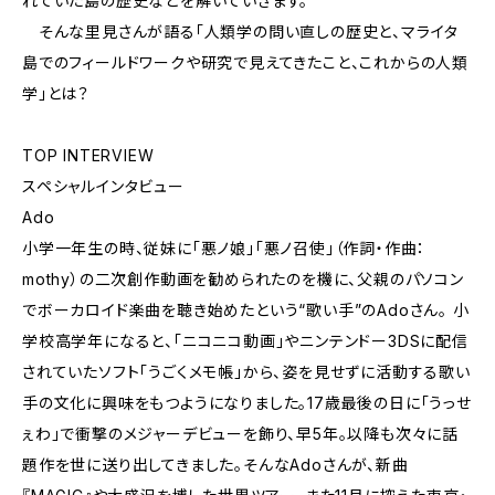
れていた島の歴史などを解いていきます。
そんな里見さんが語る「人類学の問い直しの歴史と、マライタ
島でのフィールドワークや研究で見えてきたこと、これからの人類
学」とは？
TOP INTERVIEW
スペシャルインタビュー
Ado
小学一年生の時、従妹に「悪ノ娘」「悪ノ召使」（作詞・作曲：
mothy）の二次創作動画を勧められたのを機に、父親のパソコン
でボーカロイド楽曲を聴き始めたという“歌い手”のAdoさん。 小
学校高学年になると、「ニコニコ動画」やニンテンドー3DSに配信
されていたソフト「うごくメモ帳」から、姿を見せずに活動する歌い
手の文化に興味をもつようになりました。17歳最後の日に「うっせ
ぇわ」で衝撃のメジャーデビューを飾り、早5年。以降も次々に話
題作を世に送り出してきました。そんなAdoさんが、新曲