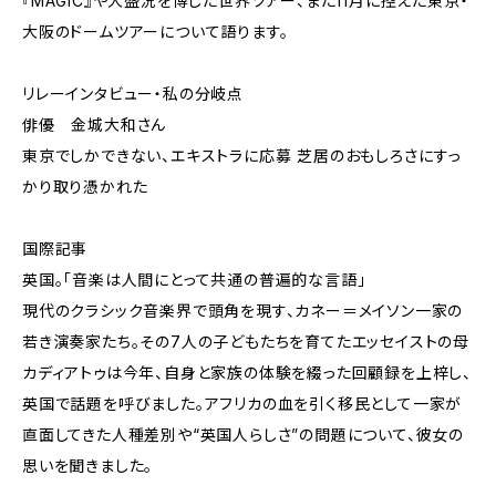
『MAGIC』や大盛況を博した世界ツアー、また11月に控えた東京・
大阪のドームツアーについて語ります。
リレーインタビュー・私の分岐点
俳優 金城大和さん
東京でしかできない、エキストラに応募 芝居のおもしろさにすっ
かり取り憑かれた
国際記事
英国。「音楽は人間にとって共通の普遍的な言語」
現代のクラシック音楽界で頭角を現す、カネー＝メイソン一家の
若き演奏家たち。その7人の子どもたちを育てたエッセイストの母
カディアトゥは今年、自身と家族の体験を綴った回顧録を上梓し、
英国で話題を呼びました。アフリカの血を引く移民として一家が
直面してきた人種差別や“英国人らしさ”の問題について、彼女の
思いを聞きました。