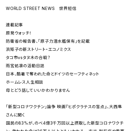
WORLD STREET NEWS 世界短信
連載記事
原発ウォッチ！
防衛省の報告書、「原子力潜水艦保有」を記載
浜矩子の新ストリート・エコノミクス
タコ市vsタヌ木の合戦？
雨宮処凛の活動日誌
日本、酷暑で奪われた命とドイツのセーフティネット
ホームレス人生相談
母とどう話していいかわかりません
「新型コロナワクチン」論争 映画『ヒポクラテスの盲点』、大西隼
さんに聞く
国民の83%が、のべ4億3千万回以上摂取した新型コロナワクチ