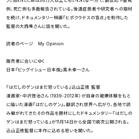
ン。救われた命は36万人以上ともいわれる一方で、副反応や重篤
例、死亡例も多数報告されている。後遺症患者や研究者への取材
を続け、ドキュメンタリー映画『ヒポクラテスの盲点』を制作した
監督の大西隼さんに話を聞いた。
読者のページ My Opinion
販売者に会いにゆく
日本『ビッグイシュー日本版』黒木幸一さん
『はだしのゲンはまだ怒っている』込山正徳 監督
漫画家・中沢啓治さん（1939-2012年）が自身の被爆体験をもと
に描いた漫画『はだしのゲン』。翻訳され世界へ広がり、各地で読
み継がれてきたその作品を題材にしたドキュメンタリー『はだしの
ゲンはまだ怒っている』が11月14日から全国で順次公開される。
込山正徳監督に本作に込める思いを聞いた。