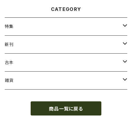
CATEGORY
特集
ねこの本
新刊
ガザ・パレスチナ
虹霓社・NIJI BOOKS
古本
坂本千明
皓星社
復刻本
雑貨
さとう三千魚
ビッグイシュー日本
和裁・洋裁・編み物
つげ義春
商品一覧に戻る
遊廓・遊里史
点滅社
デザイン
山田勇男