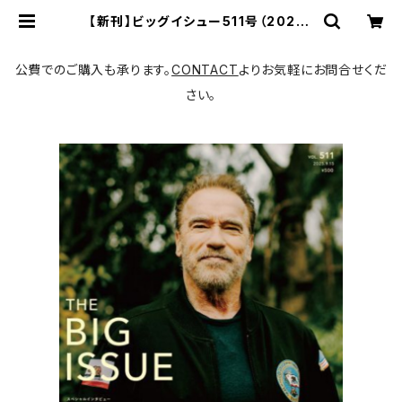
【新刊】ビッグイシュー511号（2025-
09-15発売）「生きかえれ！四万十
川 ――清流再生へ」／表紙・スペシャル
インタビュー：アーノルド・シュワルツ
公費でのご購入も承ります。
CONTACT
よりお気軽にお問合せくだ
ェネッガー／滝田明日香のケニア便り
| 書肆猫に縁側
さい。