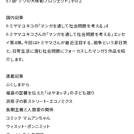
57頭「ゾウの大移動プロジェクト」その２
国内記事
トミヤマユキコの「マンガを通して社会問題を考える」4
トミヤマユキコさんの「マンガを通して社会問題を考える」エッセ
イ第4弾。今回はトミヤマさんが最近注目する、戦争という非日常
と、日常生活に潜む社会問題にフォーカスしたマンガ５作品を紹
介します。
連載記事
ふくしまから
福島の空襲を伝えた「はやまっ子」の子ども語り
浜矩子の新ストリート・エコノミクス
長期主義と人類愛の関係
コミック マムアンちゃん
ウィスット・ポンニミット