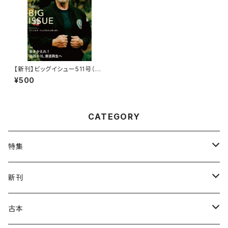
【新刊】ビッグイシュー511号（20
25-09-15発売）「生きかえれ！
¥500
四万十川 ――清流再生へ」／表
紙・スペシャルインタビュー：ア
ーノルド・シュワルツェネッガー
／滝田明日香のケニア便り
CATEGORY
特集
ねこの本
新刊
ガザ・パレスチナ
虹霓社・NIJI BOOKS
古本