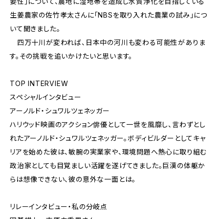
要性」について、農地に湿地帯を造成し水質浄化を目指している
生姜農家の佐竹孝太さんに「NBSを取り入れた農業の試み」につ
いて聞きました。
四万十川が変われば、日本中の河川も変わる可能性がありま
す。その挑戦を追いかけたいと思います。
TOP INTERVIEW
スペシャルインタビュー
アーノルド・シュワルツェネッガー
ハリウッド映画のアクション俳優として一世を風靡し、言わずとし
れたアーノルド・シュワルツェネッガー。ボディビルダーとしてキャ
リアを始めた彼は、敏腕の実業家や、環境問題へ熱心に取り組む
政治家としても目覚ましい活躍を遂げてきました。巨漢の体躯か
らは想像できない、彼の意外な一面とは。
リレーインタビュー・私の分岐点