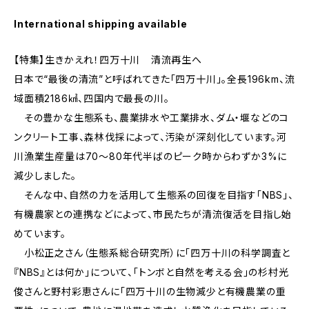
International shipping available
【特集】生きかえれ！四万十川 ――清流再生へ
日本で“最後の清流”と呼ばれてきた「四万十川」。全長196km、流
域面積2186㎢、四国内で最長の川。
その豊かな生態系も、農業排水や工業排水、ダム・堰などのコ
ンクリート工事、森林伐採によって、汚染が深刻化しています。河
川漁業生産量は70〜80年代半ばのピーク時からわずか3%に
減少しました。
そんな中、自然の力を活用して生態系の回復を目指す「NBS」、
有機農家との連携などによって、市民たちが清流復活を目指し始
めています。
小松正之さん（生態系総合研究所）に「四万十川の科学調査と
『NBS』とは何か」について、「トンボと自然を考える会」の杉村光
俊さんと野村彩恵さんに「四万十川の生物減少と有機農業の重