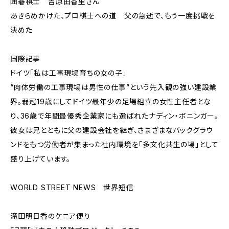
囲碁棋士 吉原由香里さん
あきらめかけた、プロ棋士への道 父の急逝で、もう一度挑戦を
決めた
国際記事
ドイツ「私は工事現場育ちの女の子」
“肉体労働の工事現場は男性の仕事”という先入観の強い建設業
界。弱冠19歳にしてドイツ最年少の足場組立の女性主任者とな
り、36歳で年間最優秀企業家にも選ばれたナディン・ボニンガー。
彼女は兄とともに父の建設会社を継ぎ、さまざまなバックグラウ
ンドをもつ労働者が集まった社内環境を「多文化共生の場」として
盛り上げています。
WORLD STREET NEWS 世界短信
滝田明日香のケニア便り