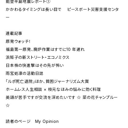
能登半島地震レポート①
かかわるタイミングは長い目で ピースボート災害支援センタ
ー
連載記事
原発ウォッチ！
福島第一原発、廃炉作業はすでに10 年遅れ
浜矩子の新ストリート・エコノミクス
日本株の快進撃はその先が怖い
雨宮処凛の活動日誌
「ルポ死亡退院」ほか、貧困ジャーナリズム大賞
ホームレス人生相談 × 枝元なほみの悩みに効く料理
英語が苦手ですが交流を深めたいです ☆ 菜の花チャンプルー
☆
読者のページ My Opinion