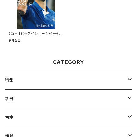
【新刊】ビッグイシュー474号（2
024-03-01発売）「ふくしまの1
¥450
3年」スペシャルインタビュー： ノ
バク・ジョコビッチ
CATEGORY
特集
ねこの本
新刊
ガザ・パレスチナ
虹霓社・NIJI BOOKS
古本
坂本千明
皓星社
復刻本
雑貨