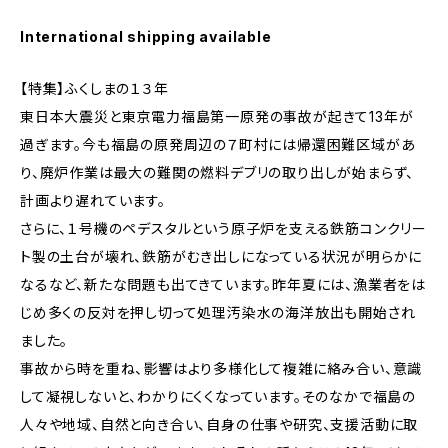
International shipping available
【特集】ふくしまの１３年
東日本大震災と東京電力福島第一原発の事故が起きて13年が
過ぎます。今も福島の原発周辺の７町村には帰還困難区域があ
り、廃炉作業は最大の難関の燃料デブリの取り出しが始まらず、
計画より遅れています。
さらに、１号機のペデスタルという原子炉を支える鉄筋コンクリー
ト製の土台が壊れ、鉄筋がむき出しになっている状況が明らかに
なるなど、新たな問題も出てきています。昨年夏には、漁業者をは
じめ多くの反対を押し切って処理汚染水の海洋放出も開始され
ました。
事故から時を重ね、影響はより多様化して複雑に絡み合い、意識
して凝視しないと、わかりにくくなっています。そのなかで福島の
人々や地域、自然と向き合い、自身の仕事や研究、支援活動に取