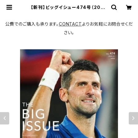
【新刊】ビッグイシュー474号（2024
-03-01発売）「ふくしまの13年」スペ
シャルインタビュー： ノバク・ジョコビ
ッチ | 書肆猫に縁側
公費でのご購入も承ります。
CONTACT
よりお気軽にお問合せくだ
さい。