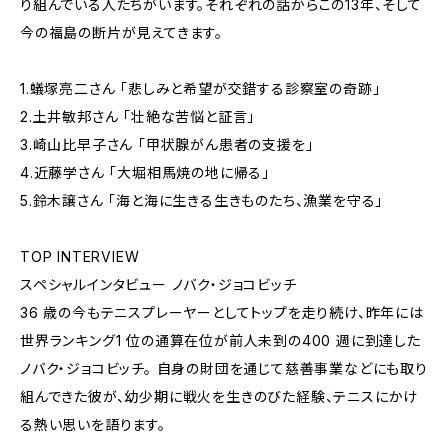
り組んでいる人たちがいます。それぞれの話からこの13年、そして
今の福島の断片が見えてきます。
1.蟻塚亮二さん 「悲しみと希望が交錯する診察室の奇跡」
2.土井敏邦さん 「壮絶な苦悩と証言」
3.崎山比早子さん 「甲状腺がん患者の支援を」
4.近藤学さん 「大堀相馬焼の地に帰る」
5.鈴木譲さん 「海と海に生きる生きものたち、漁業を守る」
TOP INTERVIEW
スペシャルインタビュー ノバク・ジョコビッチ
36 歳の今もテニスプレーヤーとしてトップを走り続け、昨年には
世界ランキング1 位の通算在位が前人未到の400 週に到達した
ノバク・ジョコビッチ。 自身の財団を通じて慈善事業などにも取り
組んできた彼が、幼少期に戦火を生きのびた経験、テニスにかけ
る熱い思いを語ります。